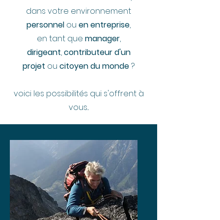
dans votre environnement
personnel
ou
en entreprise
,
en tant que
manager
,
dirigeant
,
contributeur d'un
projet
ou
citoyen du monde
?
voici les possibilités qui s'offrent à
vous...