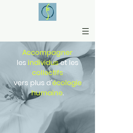
Accompagner
les
individus
et les
collectifs
vers plus d'
écologie
humaine
.