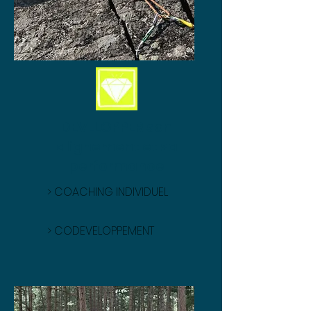
DEVELOPPER son
alignement et sa
performance
> COACHING INDIVIDUEL
> CODEVELOPPEMENT