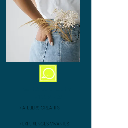
Se RESSOURCER et
s'INSPIRER
> ATELIERS CREATIFS
> EXPERIENCES VIVANTES