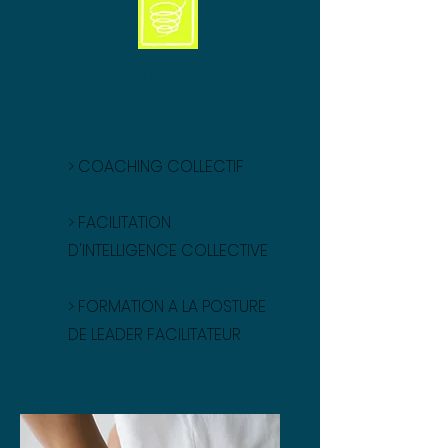
Animer un
COLLECTIF en
confiance
>
COACHING COLLECTIF
>
FACILITATION
D'INTELLIGENCE COLLECTIVE
>
FORMATION A LA POSTURE
DE LEADER FACILITATEUR