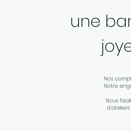
une ban
joy
Nos complé
Notre enga
Nous facil
d'atelier