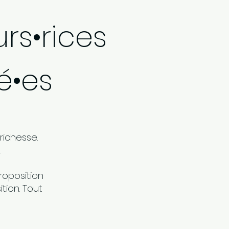
rs•rices
é•es
richesse.
.
proposition
tion. Tout