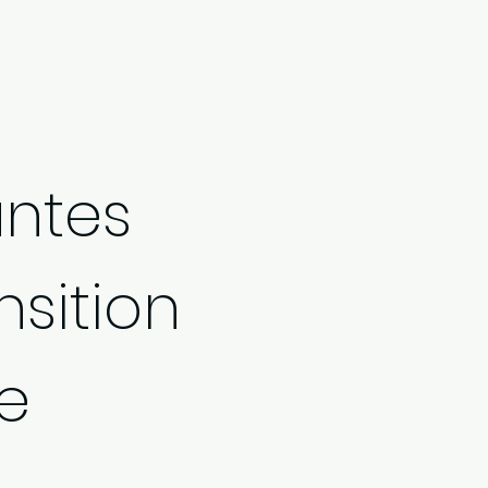
F
SE RESSOURCER
ACTUALITES
NEWLETTER
CONTAC
antes
nsition
e